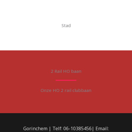
Stad
2 Rail HO baan
Onze HO 2 rail clubbaan
Gorinchem | Telf: 06-10385456| Email: