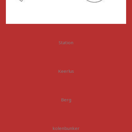
Station
Keerlus
Berg
kolenbunker