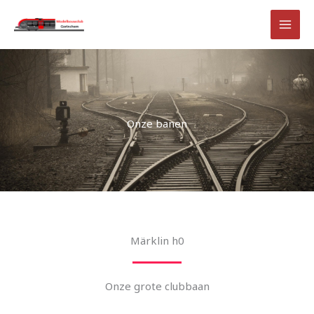
Ga
naar
de
inhoud
Onze banen
Märklin h0
Onze grote clubbaan